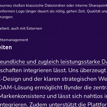
Journey stoßen klassische Dateiordner oder interne Sharepoin
nformen Logo länger dauert als nötig, gehen Zeit, Qualität un
rungen:
beit, auch mit Externen
Rechtemanagement
iten
reundliche und zugleich leistungsstarke DA
chaften integrieren lässt. Uns überzeugt
UX-Design und der klaren strategischen W
e DAM-Lösung ermöglicht Bynder die zentra
 Markenkonsistenz und lässt sich nahtlos
egrieren. Zudem unterstützt die Plattform