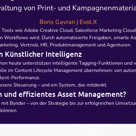
altung von Print- und Kampagnenmaterial
Boris Gavran | Evol.X
mit Tools wie Adobe Creative Cloud, Salesforce Marketing Cl
alen Workflows wird. Durch automatisierte Freigaben, smarte 
arketing, Vertrieb, HR, Produktmanagement und Agenturen.
n Künstlicher Intelligenz
chon heute unterstützen intelligente Tagging-Funktionen und v
olle im Content Lifecycle Management übernehmen: von autom
ntent-Performance.
sere Steuerung – und ein System, das mitdenkt.
n und effizientes Asset Management?
it Bynder – von der Strategie bis zur erfolgreichen Umsetzu
 können.